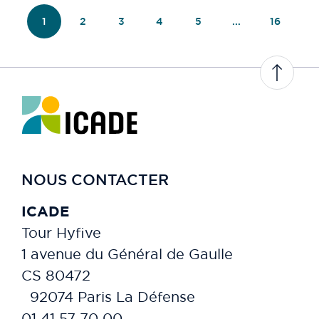
1
2
3
4
5
...
16
NOUS CONTACTER
ICADE
Tour Hyfive
1 avenue du Général de Gaulle
CS 80472
92074 Paris La Défense
01 41 57 70 00