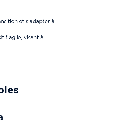
nsition et s’adapter à
if agile, visant à
ples
a