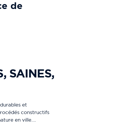
ce de
, SAINES,
 durables et
 procédés constructifs
ture en ville….