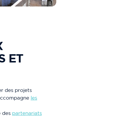
X
S ET
er des projets
et accompagne
les
ue des
partenariats