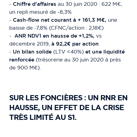
-
Chiffre d’affaires
au 30 juin 2020 : 622 M€,
un repli mesuré de -8,3%
-
Cash-flow net courant
à + 161,3 M€,
une
baisse de -7,8% (CFNC/action : 2,18€)
-
ANR NDV1
en hausse de +1,2%,
vs
décembre 2019,
à 92,2€ par action
-
Un bilan solide
(LTV <40%)
et une liquidité
renforcée
(trésorerie au 30 juin 2020 à près
de 900 M€).
SUR LES FONCIÈRES : UN RNR EN
HAUSSE, UN EFFET DE LA CRISE
TRÈS LIMITÉ AU S1.