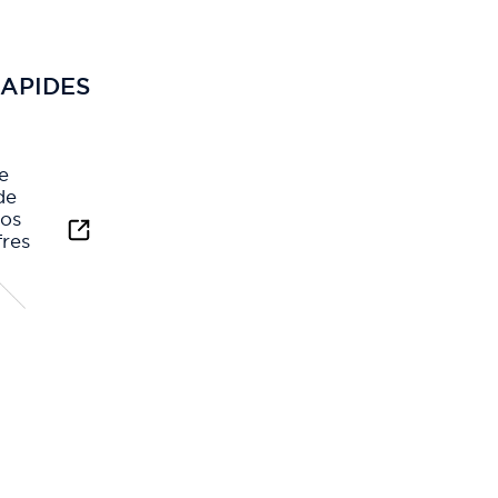
APIDES
e
de
nos
fres