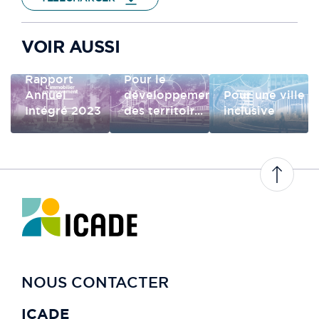
VOIR AUSSI
Rapport
Pour le
Annuel
développement
Pour une ville
Intégré 2023
des territoir...
inclusive
NOUS CONTACTER
ICADE